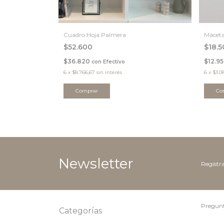
Cuadro Hoja Palmera
Maceta
$52.600
$18.
$36.820
$12.9
con
Efectivo
6
x
$8.766,67
sin interés
6
x
$3.0
Comprar
Newsletter
Registra
Pregunt
Categorías