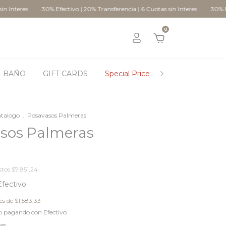
s
30% Efectivo | 20% Transferencia | 6 Cuotas sin Interes
30% Efectivo | 
0
BAÑO
GIFT CARDS
Special Price
STYLING
C
atalogo
.
Posavasos Palmeras
sos Palmeras
stos
$7.851,24
Efectivo
rés de
$1.583,33
o
pagando con Efectivo
les