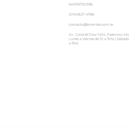
5491161750358
(011)4827-4788
contacto@brambo.com.ar
Av. Coronel Diaz 1434, Palermo | Hor
Lunes a Viernes de 10 a 19hs | Sábado
a 15hs