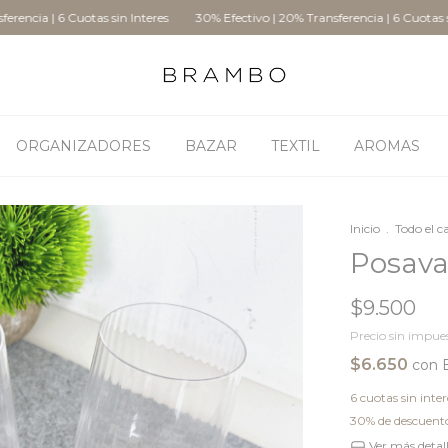
 6 Cuotas sin Interes
30% Efectivo | 20% Transferencia | 6 Cuotas sin Intere
ORGANIZADORES
BAZAR
TEXTIL
AROMAS
Inicio
.
Todo el c
Posava
$9.500
Precio sin impue
$6.650
con
6
cuotas sin inte
30% de descuent
Ver más detal