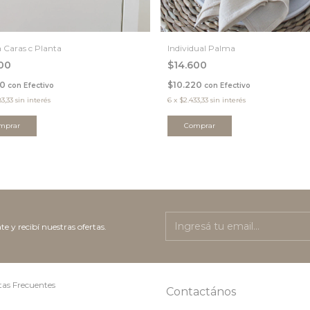
 Caras c Planta
Individual Palma
500
$14.600
50
$10.220
con
Efectivo
con
Efectivo
83,33
sin interés
6
x
$2.433,33
sin interés
te y recibí nuestras ofertas.
as Frecuentes
Contactános