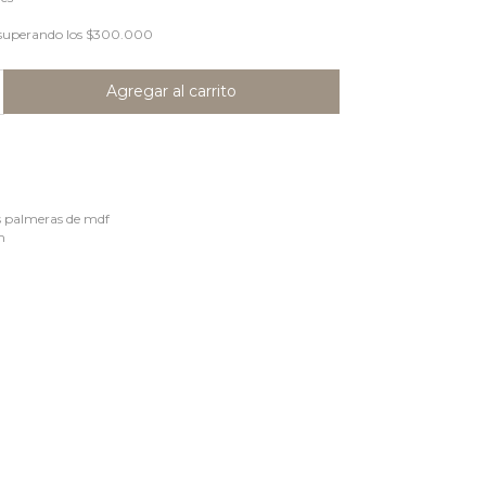
superando los
$300.000
s palmeras de mdf
cm