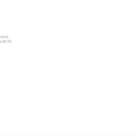
ario:
s de 10