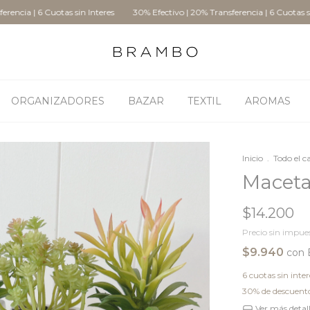
 Cuotas sin Interes
30% Efectivo | 20% Transferencia | 6 Cuotas sin Interes
ORGANIZADORES
BAZAR
TEXTIL
AROMAS
Inicio
.
Todo el c
Maceta
$14.200
Precio sin impue
$9.940
con
6
cuotas sin inte
30% de descuent
Ver más detal