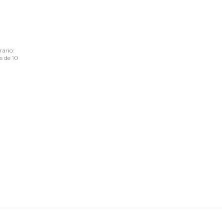
ario:
s de 10