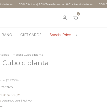
30% Efectivo | 20% Transferencia | 6 Cuotas sin Interes
30% Efectivo | 2
0
BAÑO
GIFT CARDS
Special Price
STYLING
C
atalogo
.
Maceta Cubo c planta
 Cubo c planta
stos
$11.735,54
Efectivo
rés de
$2.366,67
o
pagando con Efectivo
les