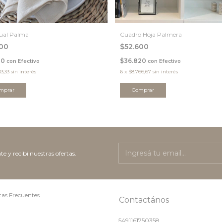
dual Palma
Cuadro Hoja Palmera
600
$52.600
20
$36.820
con
Efectivo
con
Efectivo
33,33
sin interés
6
x
$8.766,67
sin interés
Comprar
te y recibí nuestras ofertas.
as Frecuentes
Contactános
5491161750358