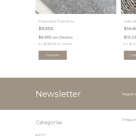
Posavasos Palmeras
Indivi
$9.500
$14.
$6.650
$10.2
con
Efectivo
6
x
$1.583,33
sin interés
6
x
$2.4
Newsletter
Registra
Pregunt
Categorías
KIDS !