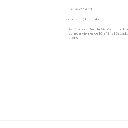
(011)4827-4788
contacto@brambo.com.ar
Av. Coronel Diaz 1434, Palermo | Hor
Lunes a Viernes de 10 a 19hs | Sábado
a 15hs