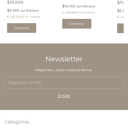
$13.000
$7.6
$14.140
con
Efectivo
$9.100
$5.3
con
Efectivo
6
x
$3.366,67
sin interés
6
x
$2.166,67
sin interés
6
x
$1.2
Comprar
Comprar
C
Newsletter
Registrate y recibí nuestras ofertas.
Categorías